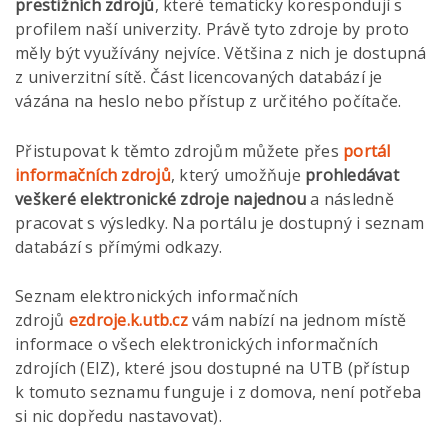
prestižních zdrojů
, které tematicky korespondují s
profilem naší univerzity. Právě tyto zdroje by proto
měly být využívány nejvíce. Většina z nich je dostupná
z univerzitní sítě. Část licencovaných databází je
vázána na heslo nebo přístup z určitého počítače.
Přistupovat k těmto zdrojům můžete přes
portál
informačních zdrojů
, který umožňuje
prohledávat
veškeré elektronické zdroje najednou
a následně
pracovat s výsledky. Na portálu je dostupný i seznam
databází s přímými odkazy.
Seznam elektronických informačních
zdrojů
ezdroje.k.utb.cz
vám nabízí na jednom místě
informace o všech elektronických informačních
zdrojích (EIZ), které jsou dostupné na UTB (přístup
k tomuto seznamu funguje i z domova, není potřeba
si nic dopředu nastavovat).