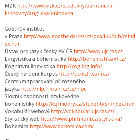
MZK
http://www.mzk.cz/studovny/zahranicni-
knihovny/anglicka-knihovna
Goethův institut
v Praze
http://www.goethe.de/ins/cz/pra/kul/bib/csind
ex.htm
Ústav pro jazyk český AV ČR
http://www.ujc.cas.cz
Lingvistika a bohemistika
http://bohemistika.xf.cz/
Kognitivní lingvistika
http://cogling.info/
Český národní korpus
http://ucnk.ff.cuni.cz/
Centrum zpracování přirozeného
jazyka
http://nlp.fi.muni.cz/cs/nlpc
Slovník osobností jazykovědné
bohemistiky
http://kcjl.modry.cz/studenti/sl_index.htm
Vokabulář webový
http://vokabular.ujc.cas.cz/
Stylistický web
http://www.phil.muni.cz/stylistika/
Bohemica
http://www.bohemica.com/