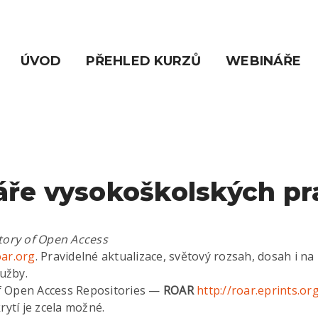
ÚVOD
PŘEHLED KURZŮ
WEBINÁŘE
áře vysokoškolských pr
tory of Open Access
ar.org
. Pravidelné aktualizace, světový rozsah, dosah i na
lužby.
f Open Access Repositories —
ROAR
http://roar.eprints.or
rytí je zcela možné.