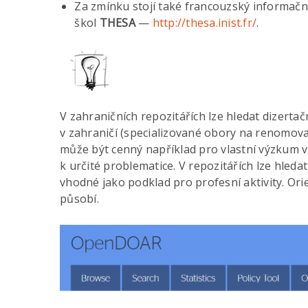
Za zmínku stojí také francouzský informačn
škol
THESA
—
http://thesa.inist.fr/
.
V zahraničních repozitářích lze hledat dizerta
v zahraničí (specializované obory na renomova
může být cenný například pro vlastní výzkum v 
k určité problematice. V repozitářích lze hleda
vhodné jako podklad pro profesní aktivity. Orie
působí.