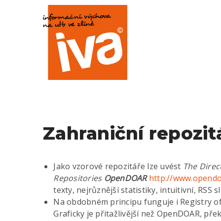
Zahraniční repozit
Jako vzorové repozitáře lze uvést
The
Direc
Repositories
OpenDOAR
http://www.opendo
texty, nejrůznější statistiky, intuitivní, RSS s
Na obdobném principu funguje i Registry o
Graficky je přitažlivější než OpenDOAR, přek