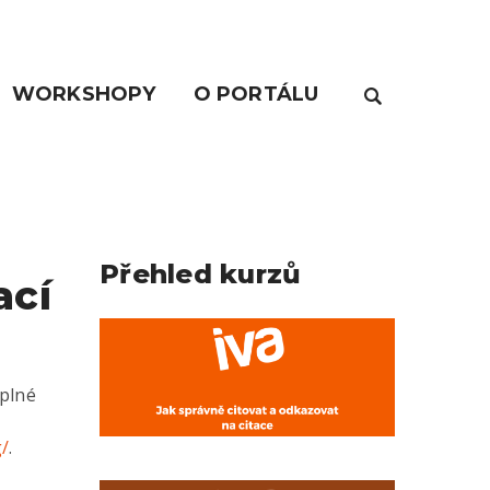
WORKSHOPY
O PORTÁLU
Přehled kurzů
ací
 plné
g/
.