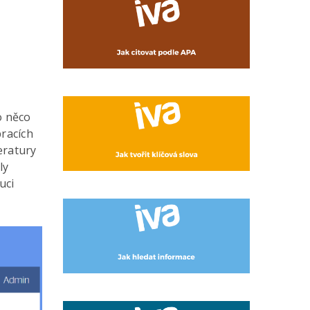
o něco
racích
eratury
ly
uci