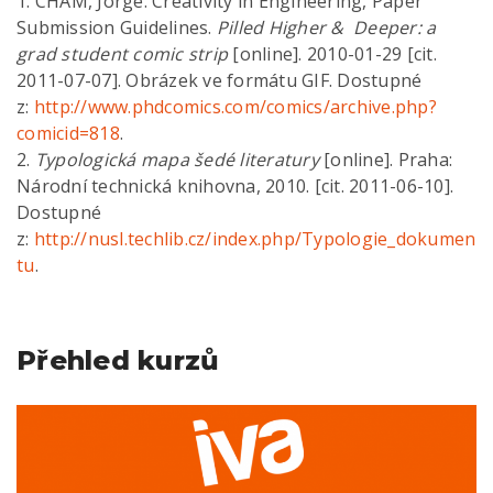
1. CHAM, Jorge. Creativity in Engineering, Paper
Submission Guidelines.
Pilled Higher & Deeper: a
grad student comic strip
[online]. 2010-01-29 [cit.
2011-07-07]. Obrázek ve formátu GIF. Dostupné
z:
http://www.phdcomics.com/comics/archive.php?
comicid=818
.
2.
Typologická mapa šedé literatury
[online]. Praha:
Národní technická knihovna, 2010. [cit. 2011-06-10].
Dostupné
z:
http://nusl.techlib.cz/index.php/Typologie_dokumen
tu
.
Přehled kurzů